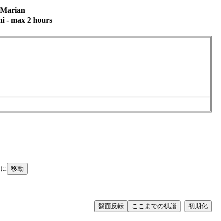
 Marian
mi - max 2 hours
目に